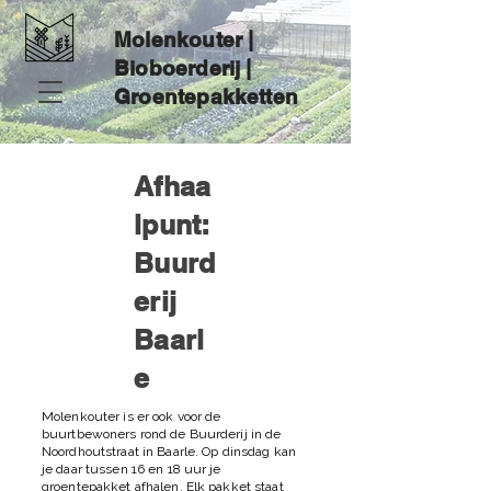
Molenkouter |
Bioboerderij |
Groentepakketten
Afhaa
lpunt:
Buurd
erij
Baarl
e
Molenkouter is er ook voor de
buurtbewoners rond de Buurderij in de
Noordhoutstraat in Baarle. Op dinsdag kan
je daar tussen 16 en 18 uur je
groentepakket afhalen. Elk pakket staat