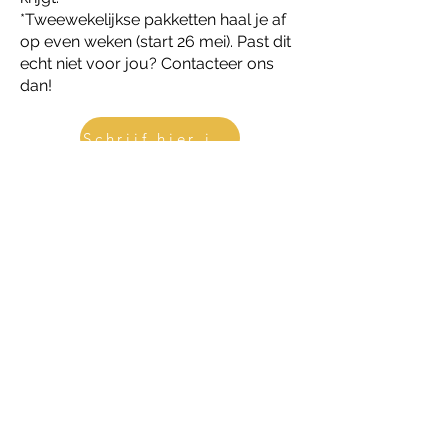
​*Tweewekelijkse pakketten haal je af
op even weken (start 26 mei). Past dit
echt niet voor jou? Contacteer ons
dan!
Schrijf hier in!
Op de Buurderij bieden we geen
ruiltafel of zelfpluk-kruidenborder
aan. Van mei tot september kan je er
wel van een drankje genieten in de
pop-up zomerbar en bloemen
plukken in hun zelfpluktuin. Alle info
vind je op hun instagrampagina.
Instagram Buurderij